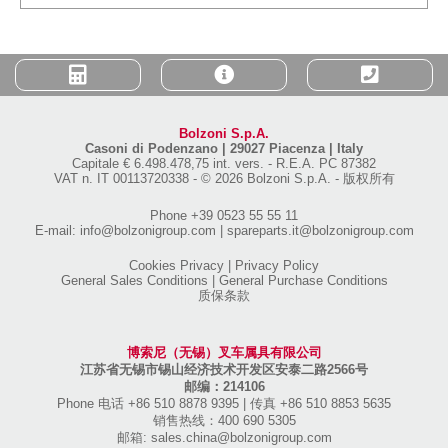
Bolzoni S.p.A.
Casoni di Podenzano
|
29027 Piacenza | Italy
Capitale € 6.498.478,75 int. vers.
-
R.E.A. PC 87382
VAT n. IT 00113720338
-
© 2026 Bolzoni S.p.A. - 版权所有
Phone
+39 0523 55 55 11
E-mail:
info@bolzonigroup.com
|
spareparts.it@bolzonigroup.com
Cookies Privacy
|
Privacy Policy
General Sales Conditions
|
General Purchase Conditions
质保条款
博索尼（无锡）叉车属具有限公司
江苏省无锡市锡山经济技术开发区安泰二路2566号
邮编：214106
Phone 电话 +86 510 8878 9395
|
传真 +86 510 8853 5635
销售热线：400 690 5305
邮箱:
sales.china@bolzonigroup.com